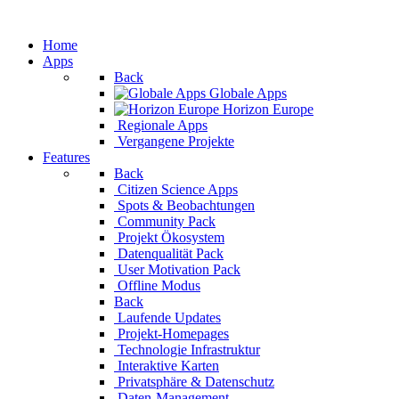
Home
Apps
Back
Globale Apps
Horizon Europe
Regionale Apps
Vergangene Projekte
Features
Back
Citizen Science Apps
Spots & Beobachtung
Community Pack
Projekt Ökosystem
Datenqualität Pack
User Motivation Pack
Offline Modus
Back
Laufende Updates
Projekt-Homepages
Technologie Infrastru
Interaktive Karten
Privatsphäre & Datenschutz
Daten-Management