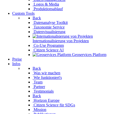
Logos & Media
Produktionsablauf
Custom Tools
Back
Datenanalyse Toolkit
Taxonomie Service
Datenvisualisierung
Internationalisierung von Projekten
Co-Use Programm
Citizen Science AI
Geoservices Platform
Preise
Infos
Back
Was wir machen
Wie funktioniert's
Team
Partner
Testimonials
Back
Horizon Europe
Citizen Science für 
Mission